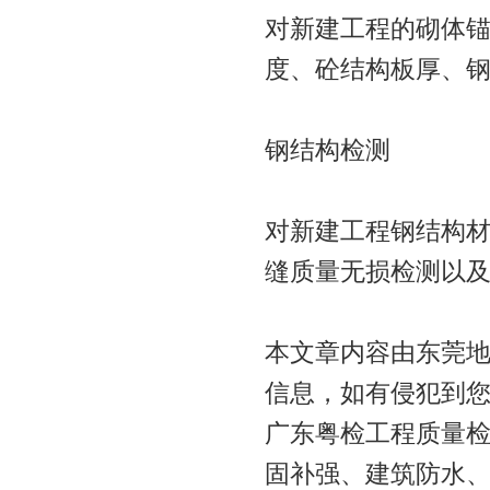
对新建工程的砌体
度、砼结构板厚、
钢结构检测
对新建工程钢结构材
缝质量无损检测以
本文章内容由
东莞
信息，如有侵犯到
广东粤检工程质量
固补强、建筑防水