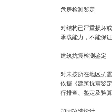
危房检测鉴定
对结构已严重损坏
承载能力，不能保
建筑抗震检测鉴定
对未按所在地区抗
依据《建筑抗震鉴定标
行排查、鉴定及验
加固改造设计