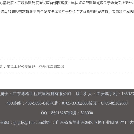
)、心部硬度：工程检测硬度测试应自螺帽高度一半位置横部测量点应位于承受面上牙外
距离点取1800两对角最少两个硬度测试值的平均值作为该螺帽的硬度值。表面清理应
篇：
东莞工程检测简述一些基坑监测知识
属于：广东粤检工程质量检测有限公司 联 系 人：关庆焕手机：1360232
400热线：400-9696-848电话：0769-89182608传真：0769-89182609
QQ：86913287邮编：523000
邮箱：gdgdjs@126.com地址：广东省东莞市东城区下桥工业园路5号广