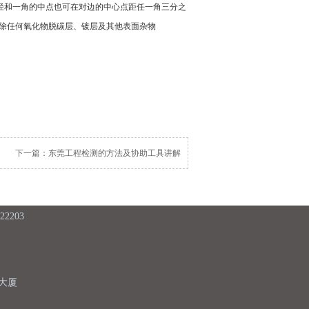
径和一角的中点也可在对边的中心点距任一角三分之
去除任何氧化物脱碳层、镀层及其他表面杂物
下一篇：东莞工程检测的方法及协助工具讲解
2203
达大厦