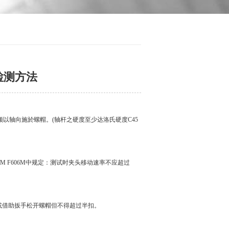
检测方法
以轴向施於螺帽。(轴杆之硬度至少达洛氏硬度C45
。ASTM F606M中规定：测试时夹头移动速率不应超过
或借助扳手松开螺帽但不得超过半扣。