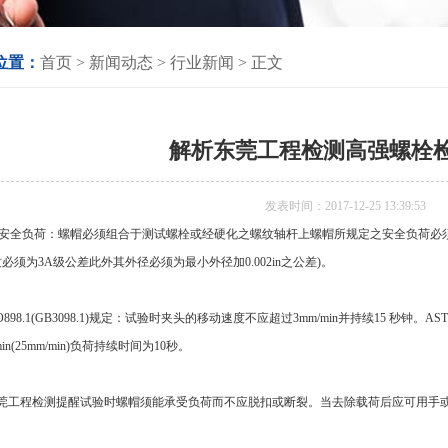
位置：
首页
>
新闻动态
> 行业新闻 > 正文
解析东莞工程检测高强螺栓
发表时间：2017-12-25 13:39:53
)、安全负荷：螺帽必须组合于测试螺栓或经硬化之螺纹轴杆上螺帽所规定之安全负荷必须
必须为3A级公差此外其外径必须为最小外径加0.002in之公差)。
SO898.1(GB3098.1)规定：试验时夹头的移动速度不应超过3mm/min并持续15 秒钟
n/min(25mm/min)负荷持续时间为10秒。
东莞工程检测提醒试验时螺帽须能承受负荷而不应脱扣或断裂。当去除载荷后应可用手